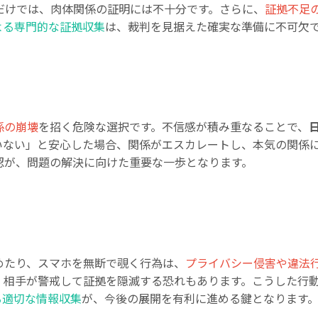
りだけでは、肉体関係の証明には不十分です。さらに、
証拠不足
よる専門的な証拠収集
は、裁判を見据えた確実な準備に不可欠
係の崩壊
を招く危険な選択です。不信感が積み重なることで、
いない」と安心した場合、関係がエスカレートし、本気の関係
認が、問題の解決に向けた重要な一歩となります。
めたり、スマホを無断で覗く行為は、
プライバシー侵害や違法
、相手が警戒して証拠を隠滅する恐れもあります。こうした行
る適切な情報収集
が、今後の展開を有利に進める鍵となります