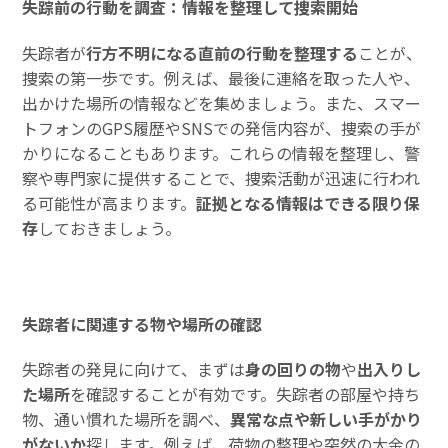
失踪前の行動を調査：情報を整理して捜索開始
失踪者が
行方不明になる直前の行動を整理する
ことが、
捜索の第一歩です。例えば、最後に連絡を取った人や、
出かけた場所の情報などを集めましょう。また、スマー
トフォンのGPS履歴やSNSでの発信内容が、捜索の手が
かりになることもあります。これらの情報を整理し、警
察や専門家に提供することで、捜索活動が迅速に行われ
る可能性が高まります。
証拠となる情報はできる限り保
存
しておきましょう。
失踪者に関連する物や場所の確認
失踪者の発見に向けて、まずは
身の回りの物
や
出入りし
た場所
を確認することが有効です。失踪者の部屋や持ち
物、通い慣れた場所を調べ、
異常な点や新しい手がかり
がないか
探します。例えば、荷物の整理や突然の大金の