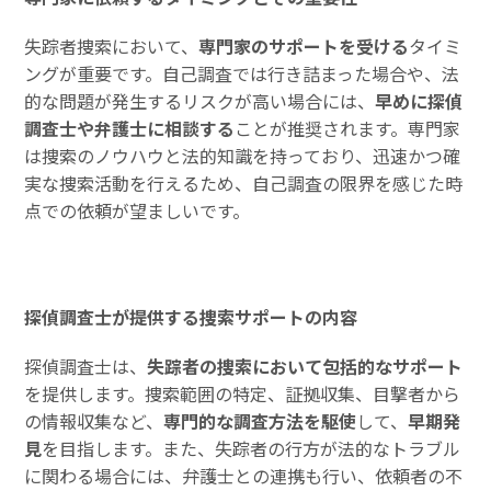
失踪者捜索において、
専門家のサポートを受ける
タイミ
ングが重要です。自己調査では行き詰まった場合や、法
的な問題が発生するリスクが高い場合には、
早めに探偵
調査士や弁護士に相談する
ことが推奨されます。専門家
は捜索のノウハウと法的知識を持っており、迅速かつ確
実な捜索活動を行えるため、自己調査の限界を感じた時
点での依頼が望ましいです。
探偵調査士が提供する捜索サポートの内容
探偵調査士は、
失踪者の捜索において包括的なサポート
を提供します。捜索範囲の特定、証拠収集、目撃者から
の情報収集など、
専門的な調査方法を駆使
して、
早期発
見
を目指します。また、失踪者の行方が法的なトラブル
に関わる場合には、弁護士との連携も行い、依頼者の不