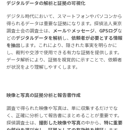
デジタルデータの解析と証拠の可視化
デジタル時代において、スマートフォンやパソコンから
得られるデータは重要な証拠になります。探偵法人東京
調査士会の調査士は、
メール
や
メッセージ
、
GPSログ
な
どの
デジタルデータを解析
し、
依頼者が必要とする情報
を抽出
します。これにより、隠された事実を明らかに
し、裁判や交渉で使用できる有力な証拠を提供します。
データ解析により、証拠を視覚的に示すことで、依頼者
が状況をより理解しやすくします。
映像と写真の証拠分析と報告書作成
調査で得られた映像や写真は、単に収集するだけでな
く、正確に分析して報告書にまとめることが重要です。
探偵調査士は、
撮影した映像や写真
の中から、
特に重要
な部分を選び出し
、
証拠としての有効性を検証
します。