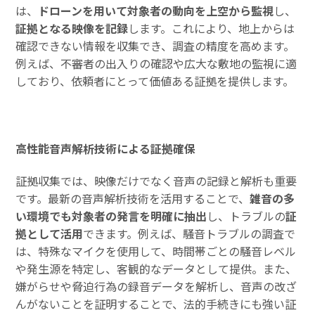
は、
ドローンを用いて対象者の動向を上空から監視
し、
証拠となる映像を記録
します。これにより、地上からは
確認できない情報を収集でき、調査の精度を高めます。
例えば、不審者の出入りの確認や広大な敷地の監視に適
しており、依頼者にとって価値ある証拠を提供します。
高性能音声解析技術による証拠確保
証拠収集では、映像だけでなく音声の記録と解析も重要
です。最新の音声解析技術を活用することで、
雑音の多
い環境でも対象者の発言を明確に抽出
し、トラブルの
証
拠として活用
できます。例えば、騒音トラブルの調査で
は、特殊なマイクを使用して、時間帯ごとの騒音レベル
や発生源を特定し、客観的なデータとして提供。また、
嫌がらせや脅迫行為の録音データを解析し、音声の改ざ
んがないことを証明することで、法的手続きにも強い証