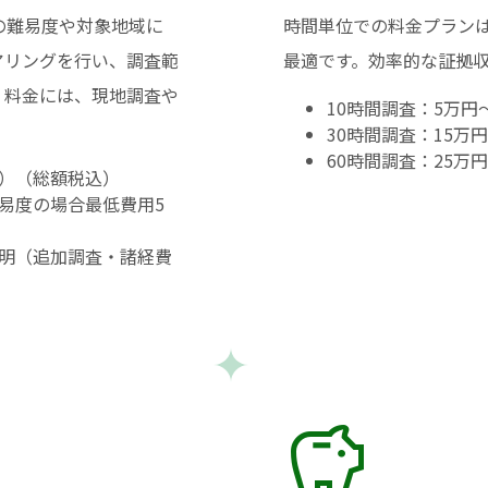
の難易度や対象地域に
時間単位での料金プラン
アリングを行い、調査範
最適です。効率的な証拠
。料金には、現地調査や
10時間調査：5万
30時間調査：15
60時間調査：25
）（総額税込）
易度の場合最低費用5
明（追加調査・諸経費
savings