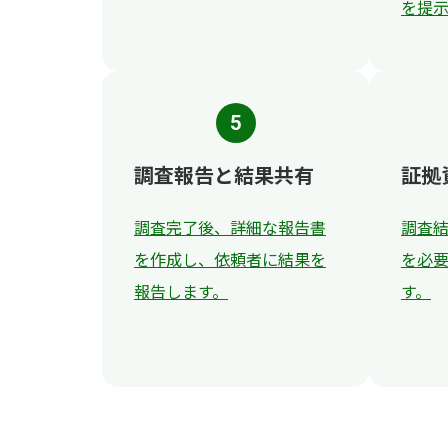
を提
5
調査報告と結果共有
証拠
調査完了後、詳細な報告書
調査
を作成し、依頼者に結果を
を必
報告します。
す。