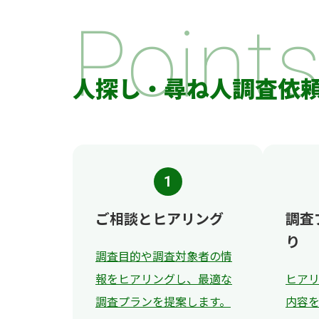
Point
人探し・尋ね人調査依
1
ご相談とヒアリング
調査
り
調査目的や調査対象者の情
報をヒアリングし、最適な
ヒア
調査プランを提案します。
内容