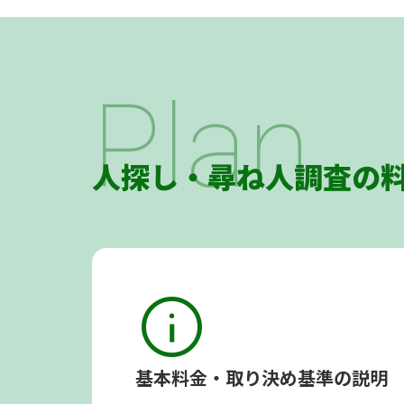
Plan
人探し・尋ね人調査の
info
基本料金・取り決め基準の説明