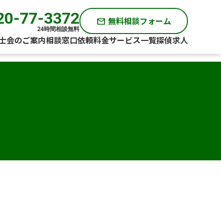
20-77-3372
無料相談フォーム
mail
24時間相談無料
士会のご案内
相談窓口
依頼料金
サービス一覧
探偵求人