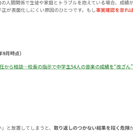
内の人間関係で生徒や家庭とトラブルを抱えている場合、成績
不正が表面化しにくい原因のひとつです。もし
事実確認を怠れ
年9月時点）
から相談…校長の指示で中学生54人の音楽の成績を“改ざん”
い」と放置してしまうと、
取り返しのつかない結果を招く危険